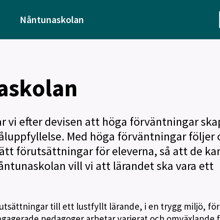
Nåntunaskolan
askolan
 vi efter devisen att höga förväntningar ska
luppfyllelse. Med höga förväntningar följer
rätt förutsättningar för eleverna, så att de ka
ntunaskolan vill vi att lärandet ska vara ett
ättningar till ett lustfyllt lärande, i en trygg miljö, för
ngagerade pedagoger arbetar varierat och omväxlande f