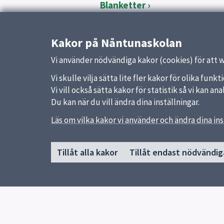
Blanketter
Läroplanen
Skolskjuts
Kakor på Nåntunaskolan
Utvecklingssamtal och omd
Vi använder nödvändiga kakor (cookies) för att 
Vi skulle vilja sätta lite fler kakor för olika fu
Vi vill också sätta kakor för statistik så vi kan 
Du kan när du vill ändra dina inställningar.
Läs om vilka kakor vi använder och ändra dina ins
Sidfot
Huvudmeny
Snabb
Tillåt alla kakor
Tillåt endast nödvändig
Start
Uppsal
Om skolan
Skolver
Verksamheter & årskurser
Kontakt
Elevhälsa