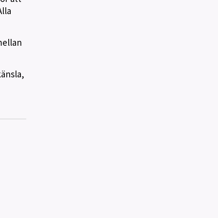
lla
mellan
änsla,