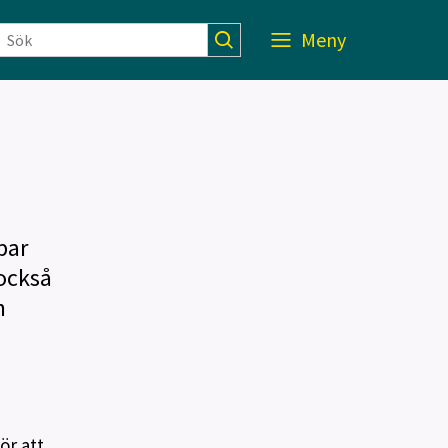
Meny
par
 också
n
ör att