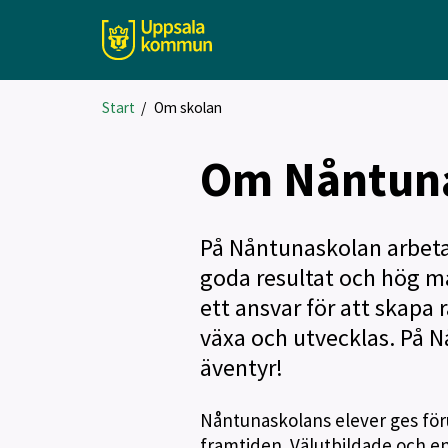
Start
/
Om skolan
Om Nåntun
På Nåntunaskolan arbetar
goda resultat och hög må
ett ansvar för att skapa 
växa och utvecklas. På Nå
äventyr!
Nåntunaskolans elever ges föruts
framtiden. Välutbildade och e