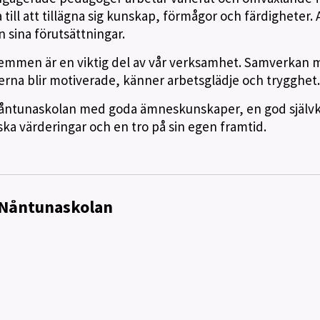
ill att tillägna sig kunskap, förmågor och färdigheter. A
ån sina förutsättningar.
men är en viktig del av vår verksamhet. Samverkan 
erna blir motiverade, känner arbetsglädje och trygghet.
a Nåntunaskolan med goda ämneskunskaper, en god självk
ska värderingar och en tro på sin egen framtid.
 Nåntunaskolan